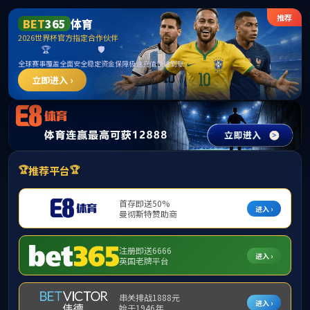
******
中国·永利yl23455(集团)官方网站-Official website
网站首页
部门概况
工作动态
yl23455永利集
多党
团
多党合作
主题教育|追寻红色足迹，共探乡村振兴
访问次数:
发布
近日，闽南师大支社联合九三学社漳州
活动。
社员们首先抵达王占春烈士纪念馆。在